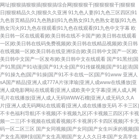
网址|狠狠搞狠狠插|狠狠搞综合网|狠狠狠干|狠狠狠狠干|狠狠狠
日|狠狠精品久久|狠狠久久亚洲
91九色人妻|91九色三区四区|91
九色首页精品|91九色熟妇|91九色熟女|91九色熟女老版|91九色
熟女泻火|91九色在很观看|91九色在线观看|91九色中文字幕
欧
美日韩一区在线观看|欧美日韩在线不卡国产|欧美日韩在线观看
一区|欧美日韩在线码免费视频|欧美日韩在线精品视频|欧美日韩
在线视频一区|欧美日韩在线亚洲综合|欧美日韩中文国产一区|欧
美日韩中文国产一区发布|欧美日韩中文在线观看
国产91黑丝|国
产91黑|国产91动漫|国产91大全|国产91传媒视频|国产91超清|国
产91操九色|国产91操|国产91不卡在线一区|国产91www
亚洲人
sA国产精品|亚洲人成777A片张津瑜|亚洲人成www在线播放|亚
洲人成电影网站在线观看|亚洲人成欧美中文字幕|亚洲人成人网
毛片在线播放|亚洲人成人无码WWW石榴|亚洲人成无码久久A
片|亚洲人成无码网站在线观看|亚洲人成在线播放无码
不卡三区|
不卡色福利导航|不卡视频|不卡视频九区|不卡视频三四区|不卡视
频一二三|不卡视频在线观看视频|不卡视屏|不卡四区视频|不卡无
码一区二区三区
国产女同视频|国产女同|国产女生叫床的视频|国
产女生高潮时刻|国产女生高潮|国产女人久久日本|国产女高学生