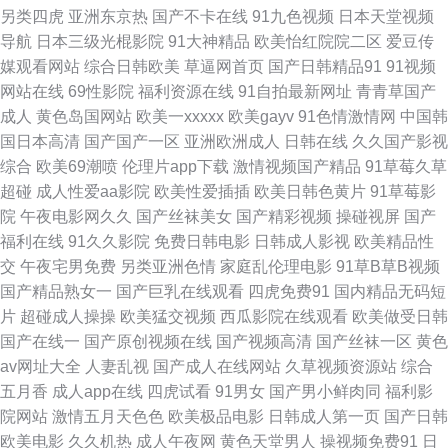
另类四虎
亚洲东京热
国产不卡在线
91九色视频
日本天堂视频
在线 欧美日韩重口味免费 天堂电影迅雷下载bt 国产精品首页首页 精品国产
导航
日本三级光棍影院
91大神精品
欧美怡红院院二区
爱豆传
媒观看网站
综合日韩欧美
草逼网首页
国产日韩精品91
91视频
久久久久久 爆操白虎 欧美韩日国产 青青网在线黄色片 麻豆旅游啪啪 欧美日
网站在线
69性影院
福利资源在线
91自拍最新网址
青青草国产
成人
黄色岛国网站
欧美一xxxxx
欧美gayv
91色情激情网
中国韩
韩国产成人在线 自拍超碰 麻豆911 白丝足交 九一视频在 韩日AV免费影院 肏
国日本高清
国产国产一区
亚洲欧洲成人
日韩在线
久久国产影视
综合
欧美69潮喷
伦理片app下载
激情视频国产精品
91草莓久草
屄网站 日本永久视频 一区二区.91成人 激情小说QVODAV 狠狠地日狠狠地操
超碰
成人性爱aa影院
欧美性爱插插
欧美日韩色黄片
91草莓影
院
午夜电影网久久
国产丝袜美女
国产精彩视频
操碰视屏
国产
国产福利网 3级网站免费大全 伊人青青 草逼的视频 欧美一卡在线观看 亚洲
福利在线
91久久影院
免费日韩电影
日韩成人影视
欧美精品性
交
午夜宅男免费
另类亚洲色情
家庭乱伦理电影
91草B草B视频
一区在线 精品久久亚洲女厕 91免费链接 97资源视频总站 欧洲孰妇六区 亚洲
国产精品熟女一
国产巨乳在线观看
四虎免费91
国内精品无码短
片
超碰成人操操
欧美猛交视频
西瓜影院在线观看
欧美做受日韩
瑟色 黄色库网站 www.91色色.com 自拍成人视频在线一区 AV伊人导 日本视
国产在线一
国产原创视频在线
国产视频高清
国产丝袜一区
黄色
av网址大全
人妻乱视
国产成人在线网站
久草视频资源站
综合
频一极大片 在线免费毛片 精品久久AV 白洁福利视频 91性东方下载 少妇老
五月香
成人app在线
四虎试看
91男女
国产男小鲜肉同
福利影
院网站
激情五月天色色
欧美极品电影
日韩成人第一页
国产日韩
师和李明 91在线日本精品 欧美啪一区 人人干25p 精品人妻人人操 极品天堂
欧美电影
久久机热
成人午夜网
黄色天堂男人
操视频免费91
日