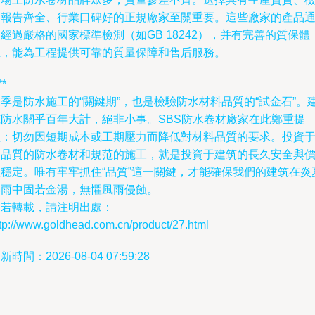
測報告齊全、行業口碑好的正規廠家至關重要。這些廠家的產品
經過嚴格的國家標準檢測（如GB 18242），并有完善的質保體
系，能為工程提供可靠的質量保障和售后服務。
**
季是防水施工的“關鍵期”，也是檢驗防水材料品質的“試金石”。
筑防水關乎百年大計，絕非小事。SBS防水卷材廠家在此鄭重提
醒：切勿因短期成本或工期壓力而降低對材料品質的要求。投資
高品質的防水卷材和規范的施工，就是投資于建筑的長久安全與
值穩定。唯有牢牢抓住“品質”這一關鍵，才能確保我們的建筑在炎
暴雨中固若金湯，無懼風雨侵蝕。
如若轉載，請注明出處：
tp://www.goldhead.com.cn/product/27.html
新時間：2026-08-04 07:59:28