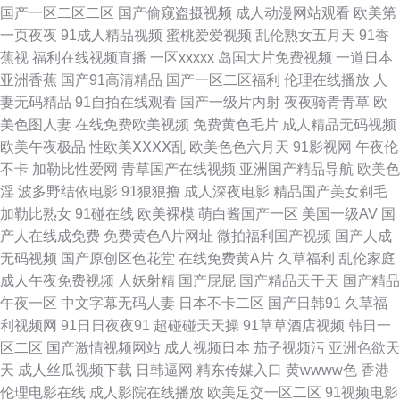
国产一区二区二区
国产偷窥盗摄视频
成人动漫网站观看
欧美第
视频 91下载成人 激情综合色五月一区 国产精品视频一区二区三区麻豆传媒
一页夜夜
91成人精品视频
蜜桃爱爱视频
乱伦熟女五月天
91香
蕉视
福利在线视频直播
一区xxxxx
岛国大片免费视频
一道日本
欧美日韩一本递影视 能免费看电视的网站 国产精品视频第二页 亚洲91视频
亚洲香蕉
国产91高清精品
国产一区二区福利
伦理在线播放
人
妻无码精品
91自拍在线观看
国产一级片内射
夜夜骑青青草
欧
蝌科 天美嘛豆mv 波多野衣A片 久久国产精品首页 福利社禁片 黄色精品国产
美色图人妻
在线免费欧美视频
免费黄色毛片
成人精品无码视频
欧美午夜极品
性欧美ⅩⅩⅩⅩ乱
欧美色色六月天
91影视网
午夜伦
一区二区 老湿浮力院 午夜福利五月天 韩日三级 变态另类第二页 91网页免费
不卡
加勒比性爱网
青草国产在线视频
亚洲国产精品导航
欧美色
淫
波多野结依电影
91狠狠撸
成人深夜电影
精品国产美女剃毛
在线观看 美女又黄又白的网站 黑丝年轻少妇被狠狠后入 国产精品成人免费
加勒比熟女
91碰在线
欧美裸模
萌白酱国产一区
美国一级AV
国
产人在线成免费
免费黄色A片网址
微拍福利国产视频
国产人成
观看 99精 中文字幕第一页 蜜桃久久av一区 欧美乱交一区二区 超碰香蕉网
无码视频
国产原创区色花堂
在线免费黄A片
久草福利
乱伦家庭
成人午夜免费视频
人妖射精
国产屁屁
国产精品天干天
国产精品
国产精品自拍三级在线 亚洲精品黄网 91豆花高潮 精品国产美女主播福利 bt
午夜一区
中文字幕无码人妻
日本不卡二区
国产日韩91
久草福
利视频网
91日日夜夜91
超碰碰天天操
91草草酒店视频
韩日一
种子下载网站 成人精品在线18 韩日一区二区三卡 丝袜白虎 91国产视频大全
区二区
国产激情视频网站
成人视频日本
茄子视频污
亚洲色欲天
天
成人丝瓜视频下载
日韩逼网
精东传媒入口
黄wwww色
香港
久久婷婷综合精品 91色视 成人日本免费福利av 日韩18在线观看 91AV不卡
伦理电影在线
成人影院在线播放
欧美足交一区二区
91视频电影