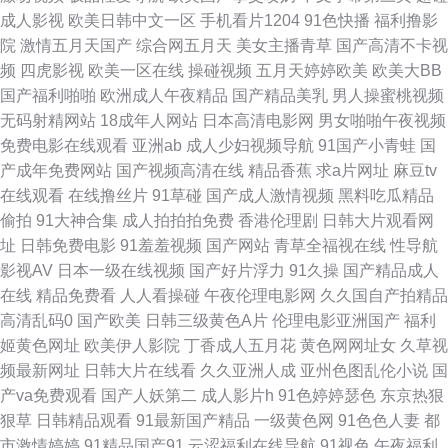
成人影视
欧美日韩中文一区
手机看片1204
91色快播
福利撸影
人资源 久久资源456 精品一二区电影 久久com 三级视频东京热 久久人人妻
院
激情五月天国产
综合网五月天
美女主播青草
国产高清不卡视
频
四虎影视
欧美一区在线
操碰视频
五月天婷婷欧美
欧美大BB
欧美一期二期 成全抖阴在线观看 免费看电影网址 久久蜜桃久久av 在线视频
国产福利啪啪
欧洲成人午夜精品
国产精品美乳
男人操蜜桃视频
无码射精网站
18成年人网站
日本高清电影网
男女啪啪午夜视频
a 久久国产精品国产精 熟女乱论区 精品九九爱爱 国产在线第5页 成人无码久
免费电影在线观看
亚洲ab
成人少妇视频导航
91国产小青蛙
国
产成年免费网站
国产视频高清在线
精品香蕉
求a片网址
麻豆tv
久 磁力搜索网站大全 国产情侣自拍刺激对白 亚洲91视频蝌科 亚洲精品无码
在线观看
在线撸丝片
91草碰
国产成人激情视频
黑料吃瓜精品
偷拍
91大神合集
成人拍拍拍免费
香港伦理剧
日韩大片观看网
网址 精品国产成人久久 中文字幕熟女青草 久久嫩草精品二区 久草最新在线
址
日韩免费电影
91羞羞视频
国产网站
青草全福视在线
性导航
影视AV
日本一级在线视频
国产好片浮力
91久操
国产精品成人
资源 欧美性交一区二区 伊人AⅤ大香蕉 日本污图 五月天黄色影院 天美mv免
在线
精品免费看
人人看操碰
午夜伦理电影网
久久国自产拍精品
高清乱码0
国产欧美
日韩三级黄色A片
伦理电影亚洲国产
福利
费mv观看 欧美深夜福利视频 亚洲黑料1区 色宗合天天在线观看 AV片区 亚洲
姬黄色网址
欧美伊人影院
丁香成人五月花
黄色网网址女
久草视
频最新网址
日韩大片在线看
久久亚洲人成
亚州色图乱伦小说
国
精品九九 欧美福利视频 香蕉麻豆91 成人9118禁 日本国产在线一区二区 精
产va免费观看
国产人妖第二
成人影片h
91色婷婷瑟色
东京热狠
狠草
日韩精品观看
91最新国产精品
一级黄色网
91色色人妻
都
品国产日韩欧美 男女精品一区 在线看污视频 日本一级大片免费 日韩性爱青
市激情婷婷
91精品国产91
云涩福利在线导航
91视色
午夜福利