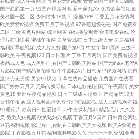
在线看
成人午夜网址
五月花无码视频
青青草国产
欧美日韩乱
国产屁屁第一页
91国产视频网
性爱草逼91AV
免费欧美视频
欧
美岛国一区二区
少妇喷水18禁
51漫画APP
丁香五月花激情网
欧美爱爱tv视频
免费五月丁香视频
97香蕉超级碰碰
国产免费看
二区
三级黄色片网站
综合网黄
在线播放观看
欧美电影在线
伦
理片在哪里看
蜜桃午夜网
久草资源在
日本三级大全
久久福利
福利所导航视频
成人片免费
国产第9页
中文字幕bt原声
三级日
韩欧美
午夜视频123
日本推理片
丁香五月网站
国产免费看视频
极品成人色
成人黑料自拍
国产日韩欧美网站
国产无码av
老湿A
片影院
国产精品自拍偷拍
牛牛影院A片
日韩无码视频网站
都市
激情变态另类
男女91视频
字幕在线精品播放
免费国产在线看
国产婷婷五月天
无码传媒导航
日本电影伦理
国产午夜高清
美女
黄色18
亚洲午夜精品视频
日本三级成人观看
国产精品第12页
日韩午夜场
成人视频高清免费
伦理在线影视
成人三级视频在线
91理论片
欧美日韩性爱福利
av午夜探花福利
精品毛片
久久叉
叉
另类人妖视频
欧美熟妇穴视频
丁香五月V国产
日韩黄色网址
豆花福利视频
轮理片自拍偷拍
日韩欧美美女视频
欧美A级黄色
影院
丁香影视五月花
福利视频电影久久
污污污污免费
91金典