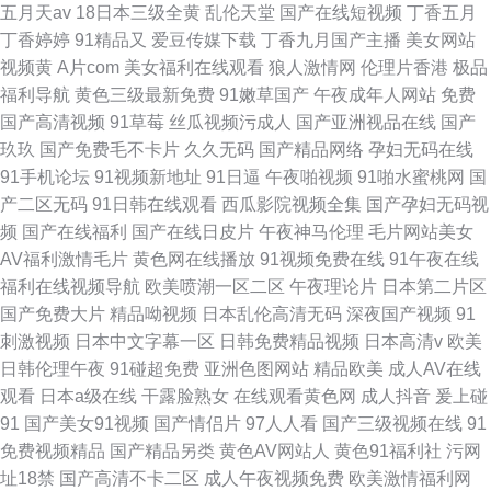
五月天av
18日本三级全黄
乱伦天堂
国产在线短视频
丁香五月
丁香婷婷
91精品又
爱豆传媒下载
丁香九月国产主播
美女网站
视频黄
A片com
美女福利在线观看
狼人激情网
伦理片香港
极品
福利导航
黄色三级最新免费
91嫩草国产
午夜成年人网站
免费
国产高清视频
91草莓
丝瓜视频污成人
国产亚洲视品在线
国产
玖玖
国产免费毛不卡片
久久无码
国产精品网络
孕妇无码在线
91手机论坛
91视频新地址
91日逼
午夜啪视频
91啪水蜜桃网
国
产二区无码
91日韩在线观看
西瓜影院视频全集
国产孕妇无码视
频
国产在线福利
国产在线日皮片
午夜神马伦理
毛片网站美女
AV福利激情毛片
黄色网在线播放
91视频免费在线
91午夜在线
福利在线视频导航
欧美喷潮一区二区
午夜理论片
日本第二片区
国产免费大片
精品呦视频
日本乱伦高清无码
深夜国产视频
91
刺激视频
日本中文字幕一区
日韩免费精品视频
日本高清v
欧美
日韩伦理午夜
91碰超免费
亚洲色图网站
精品欧美
成人AV在线
观看
日本a级在线
干露脸熟女
在线观看黄色网
成人抖音
爰上碰
91
国产美女91视频
国产情侣片
97人人看
国产三级视频在线
91
免费视频精品
国产精品另类
黄色AV网站人
黄色91福利社
污网
址18禁
国产高清不卡二区
成人午夜视频免费
欧美激情福利网