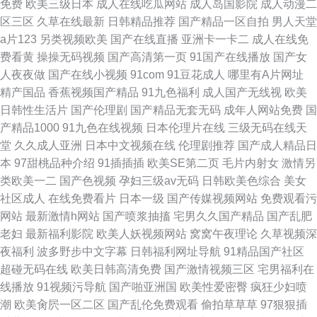
免费
欧美三级日本
成人在线吃瓜网站
成人岛国影院
成人动漫二
区三区
久草在线最新
日韩精品推荐
国产精品一区自拍
男人天堂
a片123
另类视频欧美
国产在线直播
亚洲卡一卡二
成人在线免
费看黄
操操无码视频
国产高清第一页
91国产在线播放
国产女
人夜夜做
国产在线小视频
91com
91豆花成人
哪里有A片网址
精产国品
香蕉视频国产精品
91九色福利
成人国产无线视
欧美
日韩性生活片
国产伦理剧
国产精品无套无码
成年人网站免费
国
产精品1000
91九色在线视频
日本伦理片在线
三级无码在线天
堂
久久成人亚洲
日本中文视频在线
伦理剧推荐
国产成人精品日
本
97甜桃品种介绍
91插插插
欧美SE第二页
毛片内射女
激情另
类欧美一二
国产色视频
孕妇三级av无码
日韩欧美色综合
美女
社区成人
在线免费看片
日本一级
国产传媒视频网站
免费观看污
网站
最新激情h网站
国产喷浆抽搐
宅男久久国产精品
国产乱肥
老妇
最新福利影院
欧美人妖视频网站
窝窝午夜理论
久草视频深
夜福利
波多野步中文字幕
日韩福利网址导航
91精品国产社区
超碰无码在线
欧美日韩高清免费
国产激情视频三区
宅男福利在
线播放
91视频污导航
国产啪亚洲国
欧美性爱密臀
疯狂少妇喷
潮
欧美肏屄一区二区
国产乱伦免费观看
偷拍草草草
97狠狠插