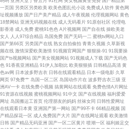
哟哟
亚洲天堂丁香五月
91社网
美女视频黄全免费
国产精品第
一页国
另类区另类欧美
欧美色图乱伦小说
免费成人软件
黄色网
马 黑丝教师被爆操 午夜宅女私人福利影院 在线观a免费 日本不卡在线不卡不
址视频播放
国产日产美产精品
成人午夜视频
伦理视频网站
黄色
18禁网站
亚洲无码视频在线
成人无码看片
91原创社区
伦理电
卡 91精品操逼视频 日韩欧美成人综合国产 91伊人国产 亚洲黄色片 豆花视频
影香港
成人免费
蜜桃91色色
A片视频网
国产自在线
操欧美老
女人
人人97综合精品
岛国免费
国产无码一二
蜜桃tv网站入口
在线吃瓜 久草大香蕉亚洲 欧美涩逼 AV天堂福利
国产第66页
另类国产在线
熟女自拍偷拍
青青久视频
久草新视
频在线
激情深爱欧美激情
91视频官网国产
狠狠操-91
91我要操
国产ts视频网站
国产美女视频网站
91视频成人下载
国产无码色
色
91香蕉亚洲精品
91伊人加勒比
欧美狠狠插
日韩精品高清
黄
色av网
日本波多野吉衣
日韩在线观看精品
日本一级电影
久草
网页
97免费艹
岛国一区二区
岛国动作片在
波多野吉衣三级
亚
洲AV一卡
在线免费小视频
搞黄网站在线观看
免费色情A片网扯
91资源在线视频
蜜桃视频网站
91中文
国产在线视频
福利爱爱
网址
岛国搬运工首页
伦理朋友的妈妈
丝袜女同
日韩性爱网址
在线观看日本黄
亚洲国产第一网站
国产99不卡
66精品视频
国
产精品探花一区
成人免费国产大片
国产在线网址观看
欧美激情
日韩
国产精品无码亚洲
国产一区二区黄片
喷潮一区
福利姬足交