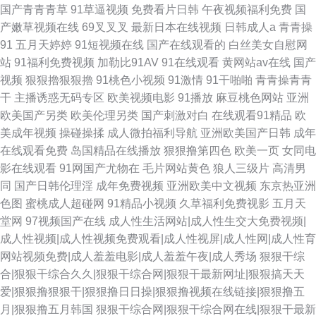
国产青青青草
91草逼视频
免费看片日韩
午夜视频福利免费
国
产嫩草视频在线
69叉叉叉
最新日本在线视频
日韩成人a
青青操
91
五月天婷婷
91短视频在线
国产在线观看的
白丝美女自慰网
站
91福利免费视频
加勒比91AV
91在线观看
黄网站av在线
国产
视频
狠狠擼狠狠擼
91桃色小视频
91激情
91干啪啪
青青操青青
干
主播诱惑无码专区
欧美视频电影
91播放
麻豆桃色网站
亚洲
欧美国产另类
欧美伦理另类
国产刺激对白
在线观看91精品
欧
美成年视频
操碰操揉
成人微拍福利导航
亚洲欧美国产日韩
成年
在线观看免费
岛国精品在线播放
狠狠撸第四色
欧美一页
女同电
影在线观看
91网国产尤物在
毛片网站黄色
狼人三级片
高清男
同
国产日韩伦理淫
成年免费视频
亚洲欧美中文视频
东京热亚洲
色图
蜜桃成人超碰网
91精品小视频
久草福利免费视影
五月天
堂网
97视频国产在线
成人性生活网站|成人性生交大免费视频|
成人性视频|成人性视频免费观看|成人性视屏|成人性网|成人性育
网站视频免费|成人羞羞电影|成人羞羞午夜|成人秀场
狠狠干综
合|狠狠干综合久久|狠狠干综合网|狠狠干最新网址|狠狠搞天天
爱|狠狠撸狠狠干|狠狠撸日日操|狠狠撸视频在线链接|狠狠撸五
月|狠狠撸五月韩国
狠狠干综合网|狠狠干综合网在线|狠狠干最新