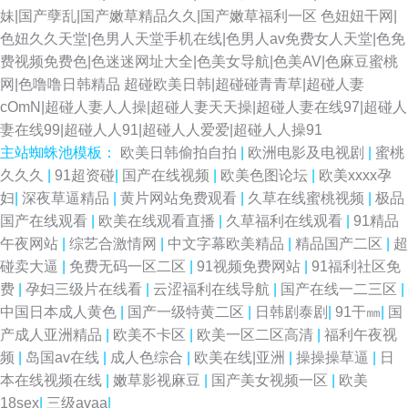
妹|国产孽乱|国产嫩草精品久久|国产嫩草福利一区
色妞妞干网|
色妞久久天堂|色男人天堂手机在线|色男人av免费女人天堂|色免
费视频免费色|色迷迷网址大全|色美女导航|色美AV|色麻豆蜜桃
网|色噜噜日韩精品
超碰欧美日韩|超碰碰青青草|超碰人妻
cOmN|超碰人妻人人操|超碰人妻天天操|超碰人妻在线97|超碰人
妻在线99|超碰人人91|超碰人人爱爱|超碰人人操91
主站蜘蛛池模板：
欧美日韩偷拍自拍
|
欧洲电影及电视剧
|
蜜桃
久久久
|
91超资碰
|
国产在线视频
|
欧美色图论坛
|
欧美xxxx孕
妇
|
深夜草逼精品
|
黄片网站免费观看
|
久草在线蜜桃视频
|
极品
国产在线观看
|
欧美在线观看直播
|
久草福利在线观看
|
91精品
午夜网站
|
综艺合激情网
|
中文字幕欧美精品
|
精品国产二区
|
超
碰卖大逼
|
免费无码一区二区
|
91视频免费网站
|
91福利社区免
费
|
孕妇三级片在线看
|
云涩福利在线导航
|
国产在线一二三区
|
中国日本成人黄色
|
国产一级特黄二区
|
日韩剧泰剧
|
91干㎜
|
国
产成人亚洲精品
|
欧美不卡区
|
欧美一区二区高清
|
福利午夜视
频
|
岛国av在线
|
成人色综合
|
欧美在线|亚洲
|
操操操草逼
|
日
本在线视频在线
|
嫩草影视麻豆
|
国产美女视频一区
|
欧美
18sex
|
三级avaa
|