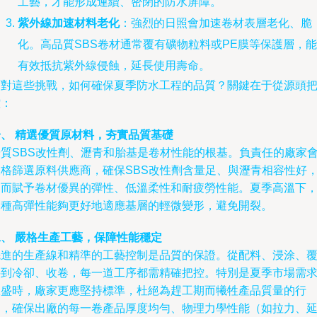
工藝，才能形成連續、密閉的防水屏障。
紫外線加速材料老化
：強烈的日照會加速卷材表層老化、脆
化。高品質SBS卷材通常覆有礦物粒料或PE膜等保護層，能
有效抵抗紫外線侵蝕，延長使用壽命。
面對這些挑戰，如何確保夏季防水工程的品質？關鍵在于從源頭
控：
一、 精選優質原材料，夯實品質基礎
優質SBS改性劑、瀝青和胎基是卷材性能的根基。負責任的廠家
嚴格篩選原料供應商，確保SBS改性劑含量足、與瀝青相容性好
從而賦予卷材優異的彈性、低溫柔性和耐疲勞性能。夏季高溫下
這種高彈性能夠更好地適應基層的輕微變形，避免開裂。
二、 嚴格生產工藝，保障性能穩定
先進的生產線和精準的工藝控制是品質的保證。從配料、浸涂、
料到冷卻、收卷，每一道工序都需精確把控。特別是夏季市場需
旺盛時，廠家更應堅持標準，杜絕為趕工期而犧牲產品質量的行
為，確保出廠的每一卷產品厚度均勻、物理力學性能（如拉力、