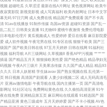
视频
超碰吃瓜
久草涩涩
最新在线A片网址
黄色视屏网站
欧美午
射 婷婷五月天日韩欧美一区 欧美日韩人妻精品 91色狼网站在线观看 综合天
夜寂寞影院
新视觉影视
成人写真福利
欧美内射网址
日本中文字
幕无码
97日穴网
成人免费在线
精品国产免费观看
国产不卡高
天色色 欧美啊啊啊 国产啊V在线观看日韩 国产精品久久香 欧美三级在线 美
清
91av在线播放
91制作传媒
岛国av资源
超碰91资源
国产乱一
乱二乱三
日韩美女直播
91尤物69
蜜桃午夜激情
免费伦理电影
女艹逼国产网站 91黄页视频免费观看 最新网址av 日韩欧美伦理 超碰在线 成
日本电影伦理片
黄瓜视频成人
性爱婷婷
爱豆在线看
麻豆影院爱
爱
成人软件视频
午夜宅男在线
91专区在线
狠狠干欧美
国产三
人Av色情 免费欧美性交精品片 午夜影院黄 午夜啪国产不卡 AV性爱com 国产
级国产
国产欧美日韩在线
97五月天婷婷
日韩在线网
91福利社
视频
福利导航
A片三级网站
久草视频8
香蕉APP污视频
艹艹艹
极品情侣自拍AV 人人摸天堂 天堂大色色 福利导航网站亚洲情色 天天撸夜夜
插逼
国产精品五月天
狠狠操欧美性爱
国产绝色精品
精品孕妇无
码视频
午夜A片三级片
天美果冻传媒
久久国产成人精品
精品93
操 www色欧美 97麻豆成人射超碰人人爱 国产手机福利在线观看 日本黄色不
久久久
日本人妖射精
学生妹avav
国产熟女视频在线
乱伦第一
页
韩日视频
高清国产剧观看
人妻少妇视频二区
成人无码高清毛
卡在线视频 久久探花高清 成人av影院在线尤物 日本美女色色 久久九九成人
片
亚洲av激情电影
午夜导航在线
国内主播第一页
国产高清电
影网址
91社区论坛
免费网站黄色在线
久久偷拍高清亚洲
91午
国产 午夜寂寞伦理 男女互操com 亚洲色图探花 无套内设在线播放 91亚洲精
夜在线免费
亚洲精品第五页
麻豆网站在线观看
91精选国产
国
产精品亚洲
黄色三级成年
五月天婷婷爱
国产不卡小视频
AV色
华液 国产精品a久久 国产欧洲第二页 国产午夜精华久久 欧亚+日韩+国产无