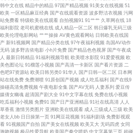
韩中文在线
精品中的精品
97国产精品视频
91美女在线视频
51
肏屄无码日韩 91传媒mv 久久精品网aV 波多野洁衣A级 日韩一二三精品 91
欧美
一区精品麻豆经典
国产在线观看资源
波多野洁衣视频
污网
站免费看
特级欧美在线观看
自拍视频91
91艹艹
久草网在线
18
豆花漫 久久av色婷婷影视 91探花福利在线 在线小视频 欧美日韩中色色 三级
福利影院
老司机蜜桃在线
成人精品一区二区
韩日爆乳无码三级
欧美伦理电影网站
艹艹操操
AV黄色观看网站
日韩欧美在线国
视频网站 国产精品女一区 色网五月婷婷 欧美成人网片 青青狼人香蕉草 国产
产
新91视频网
国产精品分类在线
97午夜福利视频
岛国AV动作
无码
波多野吉依电影
小h片免费
国产精品色色视屏
国产午夜成
輪姦一区在线观看 九十一色 国产日韩久久精国产 操逼八区 AV91在线播放
人
最新日韩精品
91福利视频导航
欧美喷水影院
91爱爱视频
欧
美色图论坛
91榴莲小视频
国产高清一卡新区
国产看片资源
二
欧美三级黄色 后入影院 久久老司机 大香蕉影占91 国产第一页福利 伊人久久
色吧97资源站
欧美日韩另类0
91华人
国产日韩一区二区
日本网
站在线免费
免费潮喷
91原创国产视频
成人吃瓜福利
国产在线9
精品区 超碰人人网 天堂素人约 91传媒免费看 九一色色在现观看 欧一美一性
操碰高清免费视频
午夜电影全集
国产AV无码
人妻系列
爱豆传
媒倩女幽魂
超清国产剧大全
91中文字幕在线
免费在线小视频
一交一大一片-精品久久一 国产在线欧美 91乱轮视频 福利姬国产在线观看
吃瓜福利小视频
免费91
国产日产亚洲精品
91社在线高清
人人
草香蕉
激情另类图片
亚洲欧美在线观看
成人三级成人三级
欧美
91网页免费看 亚洲最大淫色 精品一区日韩 影音先锋av成人 97资源站人妻
老女人bb
日日操第一页
91网豆花视频
91福利剧场
免费影视观
看
91视频国产自拍
国产美女在线视频
欧美又大
无码四虎
女同
91九色123区 成人深夜免费 亚洲日韩人妻九九婷婷 九1网页破解免费版 av成
激吻视频
极品性爱导航
欧美国产拳交喷奶
中文字幕第三页
超碰