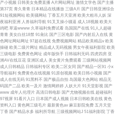
产小视频
日韩美女免费直播
A片网站网址
激情文学色
国产主播
第37页
青久青青
日本精品在线播放
三级A片
国产日韩亚洲综合
91短视频网站
欧美骚网站
丁香五月天亚洲
欧美大粗吊人妖
深
夜福利亚洲
人兽福利导航
91叉叉操小骚逼
成人18视频
欧美大
鸡吧
草逼wwww
久草福利免费试看
岛国国产在线
91人人超碰
青青
美女白丝18禁
91肏比
国产三区电影
国产内射后入在线
黄
色网址网站网址
97超在线视
免费视频网站
精品欧美精品v
欧美
操碰
欧美二级片网址
精品成人无码视频
男女午夜福利影院
欧美
三级电影
免费黄色网址
成年版快手
日韩福利无码
四虎四房
亚
洲AV在线豆花
亚洲区成人
美女黄片免费观看
三级网站视频网
成人日韩精品
日韩福利专区
欧美二区女同
国产精品一区91
小x
导航福利
免费黄色在线视频
91原创视频
欧美日韩小视频
国产
成人在线无码
91黑料不
国产极品自拍
岛国最大色网站
精品无
码国产二品
欧美一及片
激情网婷婷
人妖大片
91天堂影视
国产
www
成年人伦理片
高清日韩电影
国产尤物视频在线
超碰福利
97视屏
91看片入口
日本国产成人视频
日本日韩欧美在线
黄色
资料入口
黄色网三级毛片
最新黄色av
麻豆影院免费
五月天堂
丁香
国产精品水多
福利所导航
三级视频网站J
51福利影院
丁香