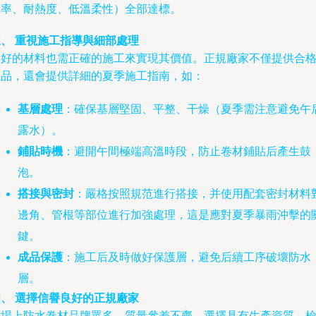
伸率、耐熱度、低溫柔性）全部達標。
三、 重視施工指導與細部處理
再好的材料也需正確的施工來實現其價值。正規廠家不僅提供合
產品，還會提供詳細的夏季施工指南，如：
基層處理
：確保基層堅固、平整、干燥（夏季需注意避免午
露水）。
鋪貼時機
：避開午間極端高溫時段，防止卷材鋪貼后產生鼓
泡。
搭接與密封
：嚴格按照規范進行搭接，并使用配套密封材料
邊角、管根等部位進行加強處理，這是應對夏季暴雨沖擊的
鍵。
成品保護
：施工后及時做好保護層，避免后續工序破壞防水
層。
四、 選擇信譽良好的正規廠家
市場上防水卷材品牌眾多，質量參差不齊。選擇具有生產資質、