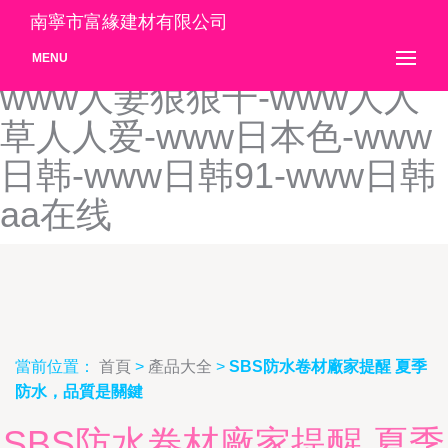
www啪啪草-www青草传媒-
南寧市富緣建材有限公司
www青春草AV-www青青99-
MENU
www人妻狠狠干-www人人
草人人爱-www日本色-www
日韩-www日韩91-www日韩
aa在线
當前位置：
首頁
>
產品大全
>
SBS防水卷材廠家提醒 夏季
防水，品質是關鍵
SBS防水卷材廠家提醒 夏季