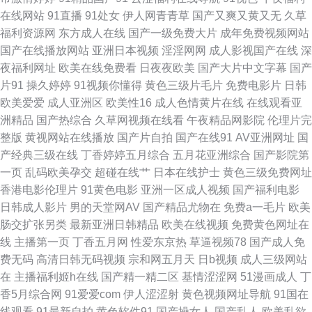
在线网站
91直播
91处女
伊人网青青草
国产又爽又黄又无
久草
青草 午夜男女网站 午夜剧场在线爽爽 色情91网站 瑟瑟五月天婷婷 欧美a播
福利资源网
东方成人在线
国产一级免费大片
成年免费视频网站
国产在线播放网站
亚洲日本视频
淫淫网网
成人影视国产在线
深
放 91色狼网站在线观看 人人草人人妻91 免费艹综合 东京热男人天堂 亚洲福
夜福利网址
欧美在线免费看
日夜夜欧美
国产大片中文字幕
国产
片91
操久婷婷
91视频你懂得
黄色三级片毛片
免费电影片
日韩
利院导航 久草福利网站 国产精品一区二区午夜 久久热机视频 三级网址色天
欧美爱爱
成人亚洲区
欧美性16
成人色情黄片在线
在线观看亚
洲精品
国产热综合
久草网视频在线看
午夜精品网影院
伦理片完
堂 国产一区啪啪 91五月天超碰 蜜桃丰满的性爱午夜 韩国AV中国网站 黄色
整版
黄视网站在线播放
国产片自拍
国产在线91
AV亚洲网址
国
产经典三级在线
丁香婷婷五月综合
五月花亚洲综合
国产影院第
情免费 老湿影院免费x片 传媒精品国产网站 成人一级片网站 天天操操操丝袜
一页
乱码欧美孕交
超碰在线艹
日本在线护士
黄色三级免费网址
香港电影伦理片
91黄色电影
亚洲一区成人视频
国产福利电影
美女极品91 91操啪啪啪 九九精品国产三级毛片 91爱液 蜜桃九九网 91大神
日韩成人影片
男的天堂网AV
国产精品尤物在
免费a一毛片
欧美
肠交扩张另类
最新亚洲日韩精品
欧美在线视频
免费黄色网址在
免费啪啪 欧美日韩中字综合 91熟女首页 伊人久久在网 福利视频网偷拍 豆花
线
主播第一页
丁香五月网
性爱东京热
草逼视频78
国产成人免
费无码
高清日韩无码视频
宗和网五月天
日b视频
成人三级网站
成人AV影院 国产情侣色图 日本不卡一三区 日韩美女电影在线观看 国产综合
在
主播福利姬h在线
国产精一精二区
基情涩涩网
51漫画成人
丁
香5月综合网
91爱爱com
伊人涩涩射
黄色视频网址导航
91国在
三级 日本无码第三页 精品九九 海角tv91 香蕉视频影院 深夜福利天堂 黑丝内
线观看
91最新自拍
黄色软件91
国产操女人
国产乱人
欧美乱欲