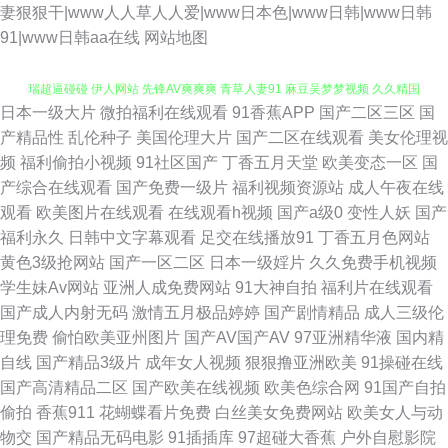
妻狠狠干|www人人草人人爱|www日本色|www日韩|www日韩
91|www日韩aa在线
网站地图
日本一级大片
微拍福利在线观看
91香蕉APP
国产二区三区
国
99色资源 91小视片 午夜成人a电影 91看视频网站蜜桃 久久香蕉综合操网 福
产精品性
乱伦种子
美国伦理大片
国产二区在线观看
美女伦理视
频
福利偷拍小视频
91社区国产
丁香五月天堂
欧美变态一区
国
瑞超逼碰碰 伊人网站 先锋AV爽爽爽 青草人妻91 麻豆吴梦梦视频 久久精国
产综合在线观看
国产免费一级片
福利视频资源站
成人午夜在线
观看
欧美图片在线观看
在线观看h视频
国产a级0
变性人妖
国产
产三级 欧亚色图999 草莓网页免费观看 天堂AB中文 91福利伦理影院 精品粉
福利永久
日韩中文字幕观看
足交在线播放91
丁香五月色网站
黄色3级抢网站
国产一区二区
日本一级婬片
久久免费手机视频
嫩久久懂色 久九精品 国产日韩丝袜精品网址 国产日日夜夜艹 国产少妇被躁
学生妹Av网站
亚洲人成免费网站
91大神自拍
福利片在线观看
国产成人内射无码
激情五月极品婷婷
国产剧情精品
成人三级伦
视频 国产色成 伊人大香蕉情爱 91人人妻人人超 国产精品韩日 五月婷婷色网
理免费
偷怕欧美亚州图片
国产AV国产AV
97亚洲精华液
国内精
自线
国产精品3级片
成年女人视频
狠狠撸亚洲欧美
91操碰在线
91成人蜜桃在线 日本性生活电器影 超碰性导航 91原视频在线播放 最新成人
国产高清精品二区
国产欧美在线视频
欧美色综合网
91国产自拍
偷拍
香蕉911
花蝴蝶看片免费
白丝美女免费网站
欧美女人与动
在线免费网址 传媒一级片 狼友福利社 国产福利网站导航 综合久久国产成人
物交
国产精品无码电影
91插插库
97超碰大香蕉
户外自慰影院