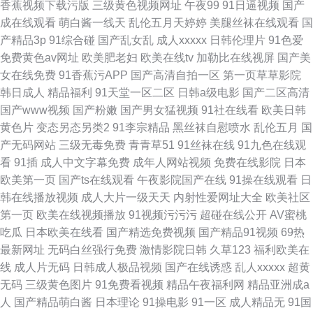
香蕉视频下载污版
三级黄色视频网址
午夜99
91日逼视频
国产
成在线观看
萌白酱一线天
乱伦五月天婷婷
美腿丝袜在线观看
国
产精品3p
91综合碰
国产乱女乱
成人xxxxx
日韩伦理片
91色爱
免费黄色av网址
欧美肥老妇
欧美在线tv
加勒比在线视屏
国产美
女在线免费
91香蕉污APP
国产高清自拍一区
第一页草草影院
韩日成人
精品福利
91天堂一区二区
日韩a级电影
国产二区高清
国产www视频
国产粉嫩
国产男女猛视频
91社在线看
欧美日韩
黄色片
变态另态另类2
91李宗精品
黑丝袜自慰喷水
乱伦五月
国
产无码网站
三级无毒免费
青青草51
91丝袜在线
91九色在线观
看
91插
成人中文字幕免费
成年人网站视频
免费在线影院
日本
欧美第一页
国产ts在线观看
午夜影院国产在线
91操在线观看
日
韩在线播放视频
成人大片一级天天
内射性爱网址大全
欧美社区
第一页
欧美在线视频播放
91视频污污污
超碰在线公开
AV蜜桃
吃瓜
日本欧美在线看
国产精选免费视频
国产精品91视频
69热
最新网址
无码白丝强行免费
激情影院日韩
久草123
福利欧美在
线
成人片无码
日韩成人极品视频
国产在线诱惑
乱人xxxxx
超黄
无码
三级黄色图片
91免费看视频
精品午夜福利网
精品亚洲成a
人
国产精品萌白酱
日本理论
91操电影
91一区
成人精品无
91国