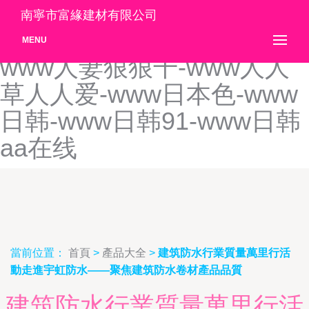
www啪啪草-www青草传媒-
南寧市富緣建材有限公司
www青春草AV-www青青99-
MENU
www人妻狠狠干-www人人
草人人爱-www日本色-www
日韩-www日韩91-www日韩
aa在线
當前位置：
首頁
>
產品大全
>
建筑防水行業質量萬里行活
動走進宇虹防水——聚焦建筑防水卷材產品品質
建筑防水行業質量萬里行活