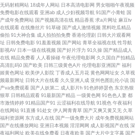
无码射精网站
18成年人网站
日本高清电影网
男女啪啪午夜视频
a 久久国产精品国产精 熟女乱论区 精品九九爱爱 国产在线第5页 成人无码久
免费电影在线观看
亚洲ab
成人少妇视频导航
91国产小青蛙
国
产成年免费网站
国产视频高清在线
精品香蕉
求a片网址
麻豆tv
久 磁力搜索网站大全 国产情侣自拍刺激对白 亚洲91视频蝌科 亚洲精品无码
在线观看
在线撸丝片
91草碰
国产成人激情视频
黑料吃瓜精品
偷拍
91大神合集
成人拍拍拍免费
香港伦理剧
日韩大片观看网
网址 精品国产成人久久 中文字幕熟女青草 久久嫩草精品二区 久草最新在线
址
日韩免费电影
91羞羞视频
国产网站
青草全福视在线
性导航
影视AV
日本一级在线视频
国产好片浮力
91久操
国产精品成人
资源 欧美性交一区二区 伊人AⅤ大香蕉 日本污图 五月天黄色影院 天美mv免
在线
精品免费看
人人看操碰
午夜伦理电影网
久久国自产拍精品
高清乱码0
国产欧美
日韩三级黄色A片
伦理电影亚洲国产
福利
费mv观看 欧美深夜福利视频 亚洲黑料1区 色宗合天天在线观看 AV片区 亚洲
姬黄色网址
欧美伊人影院
丁香成人五月花
黄色网网址女
久草视
频最新网址
日韩大片在线看
久久亚洲人成
亚州色图乱伦小说
国
精品九九 欧美福利视频 香蕉麻豆91 成人9118禁 日本国产在线一区二区 精
产va免费观看
国产人妖第二
成人影片h
91色婷婷瑟色
东京热狠
狠草
日韩精品观看
91最新国产精品
一级黄色网
91色色人妻
都
品国产日韩欧美 男女精品一区 在线看污视频 日本一级大片免费 日韩性爱青
市激情婷婷
91精品国产91
云涩福利在线导航
91视色
午夜福利
在线网站
91直播
91处女
伊人网青青草
国产又爽又黄又无
久草
青草 午夜男女网站 午夜剧场在线爽爽 色情91网站 瑟瑟五月天婷婷 欧美a播
福利资源网
东方成人在线
国产一级免费大片
成年免费视频网站
国产在线播放网站
亚洲日本视频
淫淫网网
成人影视国产在线
深
放 91色狼网站在线观看 人人草人人妻91 免费艹综合 东京热男人天堂 亚洲福
夜福利网址
欧美在线免费看
日夜夜欧美
国产大片中文字幕
国产