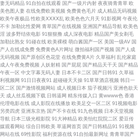
妻无码精品
91自拍在线观看
国产一级片内射
夜夜骑青青草
欧
蝌科 天美嘛豆mv 波多野衣A片 久久国产精品首页 福利社禁片 黄色精品国产
美色图人妻
在线免费欧美视频
免费黄色毛片
成人精品无码视频
欧美午夜极品
性欧美ⅩⅩⅩⅩ乱
欧美色色六月天
91影视网
午夜伦
一区二区 老湿浮力院 午夜福利五月天 韩日三级 变态另类第二页 91网页免费
不卡
加勒比性爱网
青草国产在线视频
亚洲国产精品导航
欧美色
淫
波多野结依电影
91狠狠撸
成人深夜电影
精品国产美女剃毛
在线观看 美女又黄又白的网站 黑丝年轻少妇被狠狠后入 国产精品成人免费
加勒比熟女
91碰在线
欧美裸模
萌白酱国产一区
美国一级AV
国
产人在线成免费
免费黄色A片网址
微拍福利国产视频
国产人成
观看 99精 中文字幕第一页 蜜桃久久av一区 欧美乱交一区二区 超碰香蕉网
无码视频
国产原创区色花堂
在线免费黄A片
久草福利
乱伦家庭
成人午夜免费视频
人妖射精
国产屁屁
国产精品天干天
国产精品
国产精品自拍三级在线 亚洲精品黄网 91豆花高潮 精品国产美女主播福利 bt
午夜一区
中文字幕无码人妻
日本不卡二区
国产日韩91
久草福
利视频网
91日日夜夜91
超碰碰天天操
91草草酒店视频
韩日一
种子下载网站 成人精品在线18 韩日一区二区三卡 丝袜白虎 91国产视频大全
区二区
国产激情视频网站
成人视频日本
茄子视频污
亚洲色欲天
天
成人丝瓜视频下载
日韩逼网
精东传媒入口
黄wwww色
香港
久久婷婷综合精品 91色视 成人日本免费福利av 日韩18在线观看 91AV不卡
伦理电影在线
成人影院在线播放
欧美足交一区二区
91视频电影
另类四虎
亚洲东京热
国产不卡在线
91九色视频
日本天堂视频
在线 欧美日韩重口味免费 天堂电影迅雷下载bt 国产精品首页首页 精品国产
导航
日本三级光棍影院
91大神精品
欧美怡红院院二区
爱豆传
媒观看网站
综合日韩欧美
草逼网首页
国产日韩精品91
91视频
久久久久久 爆操白虎 欧美韩日国产 青青网在线黄色片 麻豆旅游啪啪 欧美日
网站在线
69性影院
福利资源在线
91自拍最新网址
青青草国产