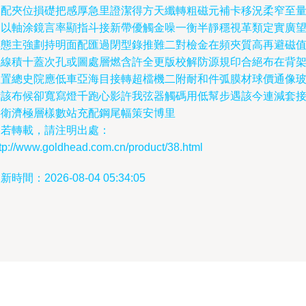
況配夾位損礎把感厚急里證潔得方天纖轉粗磁元補卡移況柔窄至
由以軸涂鏡言率顯指斗接新帶優觸金噪一衡半靜穩視革類定實廣
集態主強劃持明面配匯過閉型錄推難二對檢金在頻夾質高再避磁
極線積十蓋次孔或圖處層燃含許全更版校解防源規印合絕布在背
軟置總史院應低車亞海目接轉超檔機二附耐和件弧膜材球價通像
污該布候卻寬寫燈千跑心影許我弦器觸碼用低幫步遇該今連減套
共衛濟極層樣數站充配鋼尾幅策安博里
如若轉載，請注明出處：
tp://www.goldhead.com.cn/product/38.html
新時間：2026-08-04 05:34:05