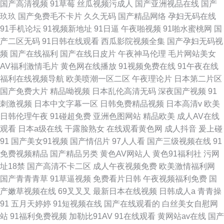
国产高清视频
91草莓
丝瓜视频污成人
国产亚洲视品在线
国产
玖玖
国产免费毛不卡片
久久无码
国产精品网络
孕妇无码在线
91手机论坛
91视频新地址
91日逼
午夜啪视频
91啪水蜜桃网
国
产二区无码
91日韩在线观看
西瓜影院视频全集
国产孕妇无码视
频
国产在线福利
国产在线日皮片
午夜神马伦理
毛片网站美女
AV福利激情毛片
黄色网在线播放
91视频免费在线
91午夜在线
福利在线视频导航
欧美喷潮一区二区
午夜理论片
日本第二片区
国产免费大片
精品呦视频
日本乱伦高清无码
深夜国产视频
91
刺激视频
日本中文字幕一区
日韩免费精品视频
日本高清v
欧美
日韩伦理午夜
91碰超免费
亚洲色图网站
精品欧美
成人AV在线
观看
日本a级在线
干露脸熟女
在线观看黄色网
成人抖音
爰上碰
91
国产美女91视频
国产情侣片
97人人看
国产三级视频在线
91
免费视频精品
国产精品另类
黄色AV网站人
黄色91福利社
污网
址18禁
国产高清不卡二区
成人午夜视频免费
欧美激情福利网
国产青青青草
91草逼视频
免费看片日韩
午夜视频福利免费
国
产嫩草视频在线
69叉叉叉
最新日本在线视频
日韩成人a
青青操
91
五月天婷婷
91短视频在线
国产在线观看的
白丝美女自慰网
站
91福利免费视频
加勒比91AV
91在线观看
黄网站av在线
国产