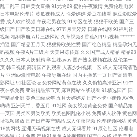
乱二乱三
日韩美女直播
91尤物69
蜜桃午夜激情
免费伦理电影
女艹逼国产网站 91黄页视频免费观看 最新网址av 日韩欧美伦理 超碰在线 成
日本电影伦理片
黄瓜视频成人
性爱婷婷
爱豆在线看
麻豆影院爱
爱
成人软件视频
午夜宅男在线
91专区在线
狠狠干欧美
国产三
人Av色情 免费欧美性交精品片 午夜影院黄 午夜啪国产不卡 AV性爱com 国产
级国产
国产欧美日韩在线
97五月天婷婷
日韩在线网
91福利社
视频
福利导航
A片三级网站
久草视频8
香蕉APP污视频
艹艹艹
极品情侣自拍AV 人人摸天堂 天堂大色色 福利导航网站亚洲情色 天天撸夜夜
插逼
国产精品五月天
狠狠操欧美性爱
国产绝色精品
精品孕妇无
码视频
午夜A片三级片
天美果冻传媒
久久国产成人精品
精品93
操 www色欧美 97麻豆成人射超碰人人爱 国产手机福利在线观看 日本黄色不
久久久
日本人妖射精
学生妹avav
国产熟女视频在线
乱伦第一
页
韩日视频
高清国产剧观看
人妻少妇视频二区
成人无码高清毛
卡在线视频 久久探花高清 成人av影院在线尤物 日本美女色色 久久九九成人
片
亚洲av激情电影
午夜导航在线
国内主播第一页
国产高清电
影网址
91社区论坛
免费网站黄色在线
久久偷拍高清亚洲
91午
国产 午夜寂寞伦理 男女互操com 亚洲色图探花 无套内设在线播放 91亚洲精
夜在线免费
亚洲精品第五页
麻豆网站在线观看
91精选国产
国
产精品亚洲
黄色三级成年
五月天婷婷爱
国产不卡小视频
AV色
华液 国产精品a久久 国产欧洲第二页 国产午夜精华久久 欧亚+日韩+国产无
哟哟
亚洲天堂丁香五月
91社网
美女视频黄全免费
国产精品第
一页国
另类区另类欧美
欧美色图乱伦小说
免费成人软件
黄色网
马 黑丝教师被爆操 午夜宅女私人福利影院 在线观a免费 日本不卡在线不卡不
址视频播放
国产日产美产精品
成人午夜视频
伦理视频网站
黄色
18禁网站
亚洲无码视频在线
成人无码看片
91原创社区
伦理电
卡 91精品操逼视频 日韩欧美成人综合国产 91伊人国产 亚洲黄色片 豆花视频
影香港
成人免费
蜜桃91色色
A片视频网
国产自在线
操欧美老