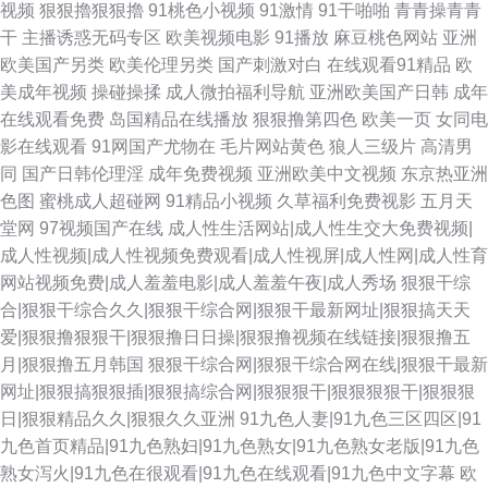
视频
狠狠擼狠狠擼
91桃色小视频
91激情
91干啪啪
青青操青青
干
主播诱惑无码专区
欧美视频电影
91播放
麻豆桃色网站
亚洲
欧美国产另类
欧美伦理另类
国产刺激对白
在线观看91精品
欧
美成年视频
操碰操揉
成人微拍福利导航
亚洲欧美国产日韩
成年
在线观看免费
岛国精品在线播放
狠狠撸第四色
欧美一页
女同电
影在线观看
91网国产尤物在
毛片网站黄色
狼人三级片
高清男
同
国产日韩伦理淫
成年免费视频
亚洲欧美中文视频
东京热亚洲
色图
蜜桃成人超碰网
91精品小视频
久草福利免费视影
五月天
堂网
97视频国产在线
成人性生活网站|成人性生交大免费视频|
成人性视频|成人性视频免费观看|成人性视屏|成人性网|成人性育
网站视频免费|成人羞羞电影|成人羞羞午夜|成人秀场
狠狠干综
合|狠狠干综合久久|狠狠干综合网|狠狠干最新网址|狠狠搞天天
爱|狠狠撸狠狠干|狠狠撸日日操|狠狠撸视频在线链接|狠狠撸五
月|狠狠撸五月韩国
狠狠干综合网|狠狠干综合网在线|狠狠干最新
网址|狠狠搞狠狠插|狠狠搞综合网|狠狠狠干|狠狠狠狠干|狠狠狠
日|狠狠精品久久|狠狠久久亚洲
91九色人妻|91九色三区四区|91
九色首页精品|91九色熟妇|91九色熟女|91九色熟女老版|91九色
熟女泻火|91九色在很观看|91九色在线观看|91九色中文字幕
欧