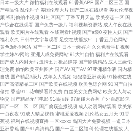
日本一级大片
微拍福利在线观看
91香蕉APP
国产二区三区
国
99色资源 91小视片 午夜成人a电影 91看视频网站蜜桃 久久香蕉综合操网 福
产精品性
乱伦种子
美国伦理大片
国产二区在线观看
美女伦理视
频
福利偷拍小视频
91社区国产
丁香五月天堂
欧美变态一区
国
瑞超逼碰碰 伊人网站 先锋AV爽爽爽 青草人妻91 麻豆吴梦梦视频 久久精国
产综合在线观看
国产免费一级片
福利视频资源站
成人午夜在线
观看
欧美图片在线观看
在线观看h视频
国产a级0
变性人妖
国产
产三级 欧亚色图999 草莓网页免费观看 天堂AB中文 91福利伦理影院 精品粉
福利永久
日韩中文字幕观看
足交在线播放91
丁香五月色网站
黄色3级抢网站
国产一区二区
日本一级婬片
久久免费手机视频
嫩久久懂色 久九精品 国产日韩丝袜精品网址 国产日日夜夜艹 国产少妇被躁
学生妹Av网站
亚洲人成免费网站
91大神自拍
福利片在线观看
国产成人内射无码
激情五月极品婷婷
国产剧情精品
成人三级伦
视频 国产色成 伊人大香蕉情爱 91人人妻人人超 国产精品韩日 五月婷婷色网
理免费
偷怕欧美亚州图片
国产AV国产AV
97亚洲精华液
国内精
自线
国产精品3级片
成年女人视频
狠狠撸亚洲欧美
91操碰在线
91成人蜜桃在线 日本性生活电器影 超碰性导航 91原视频在线播放 最新成人
国产高清精品二区
国产欧美在线视频
欧美色综合网
91国产自拍
偷拍
香蕉911
花蝴蝶看片免费
白丝美女免费网站
欧美女人与动
在线免费网址 传媒一级片 狼友福利社 国产福利网站导航 综合久久国产成人
物交
国产精品无码电影
91插插库
97超碰大香蕉
户外自慰影院
国产一区二区二区
国产偷窥盗摄视频
成人动漫网站观看
欧美第
视频 91下载成人 激情综合色五月一区 国产精品视频一区二区三区麻豆传媒
一页夜夜
91成人精品视频
蜜桃爱爱视频
乱伦熟女五月天
91香
蕉视
福利在线视频直播
一区xxxxx
岛国大片免费视频
一道日本
欧美日韩一本递影视 能免费看电视的网站 国产精品视频第二页 亚洲91视频
亚洲香蕉
国产91高清精品
国产一区二区福利
伦理在线播放
人