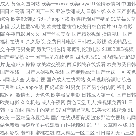
成人
黄色岛国网站
欧美一xxxxx
欧美gayv
91色情激情网
中国韩
韩国产成人在线 自拍超碰 麻豆911 白丝足交 九一视频在 韩日AV免费影院 肏
国日本高清
国产国产一区
亚洲欧洲成人
日韩在线
久久国产影视
综合
欧美69潮喷
伦理片app下载
激情视频国产精品
91草莓久草
屄网站 日本永久视频 一区二区.91成人 激情小说QVODAV 狠狠地日狠狠地操
超碰
成人性爱aa影院
欧美性爱插插
欧美日韩色黄片
91草莓影
院
午夜电影网久久
国产丝袜美女
国产精彩视频
操碰视屏
国产
国产福利网 3级网站免费大全 伊人青青 草逼的视频 欧美一卡在线观看 亚洲
福利在线
91久久影院
免费日韩电影
日韩成人影视
欧美精品性
交
午夜宅男免费
另类亚洲色情
家庭乱伦理电影
91草B草B视频
一区在线 精品久久亚洲女厕 91免费链接 97资源视频总站 欧洲孰妇六区 亚洲
国产精品熟女一
国产巨乳在线观看
四虎免费91
国内精品无码短
片
超碰成人操操
欧美猛交视频
西瓜影院在线观看
欧美做受日韩
瑟色 黄色库网站 www.91色色.com 自拍成人视频在线一区 AV伊人导 日本视
国产在线一
国产原创视频在线
国产视频高清
国产丝袜一区
黄色
av网址大全
人妻乱视
国产成人在线网站
久草视频资源站
综合
频一极大片 在线免费毛片 精品久久AV 白洁福利视频 91性东方下载 少妇老
五月香
成人app在线
四虎试看
91男女
国产男小鲜肉同
福利影
院网站
激情五月天色色
欧美极品电影
日韩成人第一页
国产日韩
师和李明 91在线日本精品 欧美啪一区 人人干25p 精品人妻人人操 极品天堂
欧美电影
久久机热
成人午夜网
黄色天堂男人
操视频免费91
日
韩中文在线
精品中的精品
97国产精品视频
91美女在线视频
51
肏屄无码日韩 91传媒mv 久久精品网aV 波多野洁衣A级 日韩一二三精品 91
欧美
一区精品麻豆经典
国产在线观看资源
波多野洁衣视频
污网
站免费看
特级欧美在线观看
自拍视频91
91艹艹
久草网在线
18
豆花漫 久久av色婷婷影视 91探花福利在线 在线小视频 欧美日韩中色色 三级
福利影院
老司机蜜桃在线
成人精品一区二区
韩日爆乳无码三级