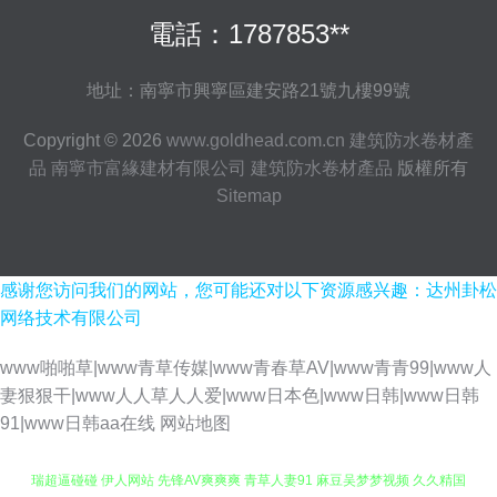
電話：1787853**
地址：南寧市興寧區建安路21號九樓99號
Copyright © 2026
www.goldhead.com.cn
建筑防水卷材產
品
南寧市富緣建材有限公司
建筑防水卷材產品
版權所有
Sitemap
感谢您访问我们的网站，您可能还对以下资源感兴趣：达州卦松
网络技术有限公司
www啪啪草|www青草传媒|www青春草AV|www青青99|www人
妻狠狠干|www人人草人人爱|www日本色|www日韩|www日韩
91|www日韩aa在线
网站地图