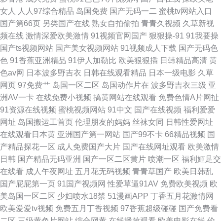
女人
人人97综合精品
岛国免费
国产无码一二
蜜桃tv网站入口
在线吃瓜 久草大香蕉亚洲 欧美涩逼 AV天堂福利
国产第66页
另类国产在线
熟女自拍偷拍
青青久视频
久草新视
频在线
激情深爱欧美激情
91视频官网国产
狠狠操-91
91我要操
国产ts视频网站
国产美女视频网站
91视频成人下载
国产无码色
色
91香蕉亚洲精品
91伊人加勒比
欧美狠狠插
日韩精品高清
黄
色av网
日本波多野吉衣
日韩在线观看精品
日本一级电影
久草
网页
97免费艹
岛国一区二区
岛国动作片在
波多野吉衣三级
亚
洲AV一卡
在线免费小视频
搞黄网站在线观看
免费色情A片网扯
91资源在线视频
蜜桃视频网站
91中文
国产在线视频
福利爱爱
网址
岛国搬运工首页
伦理朋友的妈妈
丝袜女同
日韩性爱网址
在线观看日本黄
亚洲国产第一网站
国产99不卡
66精品视频
国
产精品探花一区
成人免费国产大片
国产在线网址观看
欧美激情
日韩
国产精品无码亚洲
国产一区二区黄片
喷潮一区
福利姬足交
在线看
成人午夜网址
五月花无码视频
青青草国产
欧美日韩乱
国产屁屁第一页
91国产视频网
性爱草逼91AV
免费欧美视频
欧
美岛国一区二区
少妇喷水18禁
51漫画APP
丁香五月花激情网
欧美爱爱tv视频
免费五月丁香视频
97香蕉超级碰碰
国产免费看
二区
三级黄色片网站
综合网黄
在线播放观看
欧美电影在线
伦