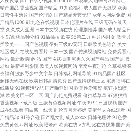
人夜夜做
国产在线小视频
91com
91豆花成人
哪里有A片网址
精产国品
香蕉视频国产精品
91九色福利
成人国产无线视
欧美
日韩性生活片
国产伦理剧
国产精品无套无码
成年人网站免费
国
产精品1000
91九色在线视频
日本伦理片在线
三级无码在线天
堂
久久成人亚洲
日本中文视频在线
伦理剧推荐
国产成人精品日
本
97甜桃品种介绍
91插插插
欧美SE第二页
毛片内射女
激情另
类欧美一二
国产色视频
孕妇三级av无码
日韩欧美色综合
美女
社区成人
在线免费看片
日本一级
国产传媒视频网站
免费观看污
网站
最新激情h网站
国产喷浆抽搐
宅男久久国产精品
国产乱肥
老妇
最新福利影院
欧美人妖视频网站
窝窝午夜理论
久草视频深
夜福利
波多野步中文字幕
日韩福利网址导航
91精品国产社区
超碰无码在线
欧美日韩高清免费
国产激情视频三区
宅男福利在
线播放
91视频污导航
国产啪亚洲国
欧美性爱密臀
疯狂少妇喷
潮
欧美肏屄一区二区
国产乱伦免费观看
偷拍草草草
97狠狠插
香蕉视频下载污版
三级黄色视频网址
午夜99
91日逼视频
国产
成在线观看
萌白酱一线天
乱伦五月天婷婷
美腿丝袜在线观看
国
产精品3p
91综合碰
国产乱女乱
成人xxxxx
日韩伦理片
91色爱
免费黄色av网址
欧美肥老妇
欧美在线tv
加勒比在线视屏
国产美