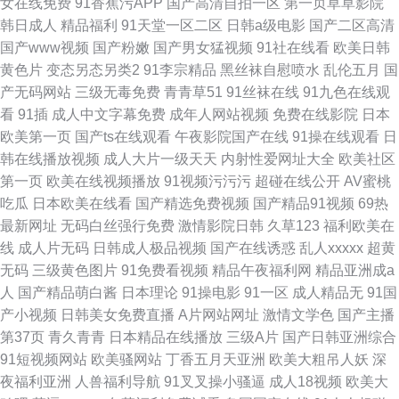
女在线免费
91香蕉污APP
国产高清自拍一区
第一页草草影院
韩日成人
精品福利
91天堂一区二区
日韩a级电影
国产二区高清
国产www视频
国产粉嫩
国产男女猛视频
91社在线看
欧美日韩
黄色片
变态另态另类2
91李宗精品
黑丝袜自慰喷水
乱伦五月
国
产无码网站
三级无毒免费
青青草51
91丝袜在线
91九色在线观
看
91插
成人中文字幕免费
成年人网站视频
免费在线影院
日本
欧美第一页
国产ts在线观看
午夜影院国产在线
91操在线观看
日
韩在线播放视频
成人大片一级天天
内射性爱网址大全
欧美社区
第一页
欧美在线视频播放
91视频污污污
超碰在线公开
AV蜜桃
吃瓜
日本欧美在线看
国产精选免费视频
国产精品91视频
69热
最新网址
无码白丝强行免费
激情影院日韩
久草123
福利欧美在
线
成人片无码
日韩成人极品视频
国产在线诱惑
乱人xxxxx
超黄
无码
三级黄色图片
91免费看视频
精品午夜福利网
精品亚洲成a
人
国产精品萌白酱
日本理论
91操电影
91一区
成人精品无
91国
产小视频
日韩美女免费直播
A片网站网址
激情文学色
国产主播
第37页
青久青青
日本精品在线播放
三级A片
国产日韩亚洲综合
91短视频网站
欧美骚网站
丁香五月天亚洲
欧美大粗吊人妖
深
夜福利亚洲
人兽福利导航
91叉叉操小骚逼
成人18视频
欧美大