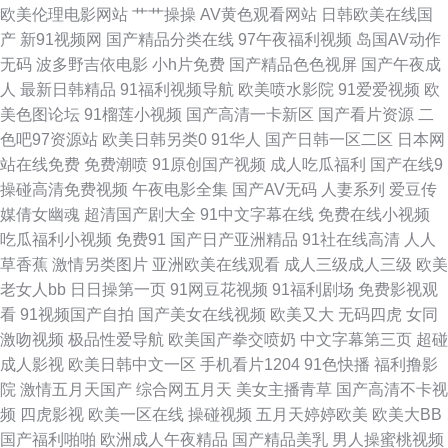
欧美伦理电影网站
艹艹操操
AV黄色观看网站
日韩欧美在线国
视频网站 国产精品女一区 色网五月婷婷 欧美成人网片 青青狼人香蕉草 国产
产
新91视频网
国产精品分类在线
97午夜福利视频
岛国AV动作
无码
波多野吉依电影
小h片免费
国产精品色色视屏
国产午夜成
輪姦一区在线观看 九十一色 国产日韩久久精国产 操逼八区 AV91在线播放
人
最新日韩精品
91福利视频导航
欧美喷水影院
91爱爱视频
欧
美色图论坛
91榴莲小视频
国产高清一卡新区
国产看片资源
二
欧美三级黄色 后入影院 久久老司机 大香蕉影占91 国产第一页福利 伊人久久
色吧97资源站
欧美日韩另类0
91华人
国产日韩一区二区
日本网
站在线免费
免费潮喷
91原创国产视频
成人吃瓜福利
国产在线9
精品区 超碰人人网 天堂素人约 91传媒免费看 九一色色在现观看 欧一美一性
操碰高清免费视频
午夜电影全集
国产AV无码
人妻系列
爱豆传
媒倩女幽魂
超清国产剧大全
91中文字幕在线
免费在线小视频
一交一大一片-精品久久一 国产在线欧美 91乱轮视频 福利姬国产在线观看
吃瓜福利小视频
免费91
国产日产亚洲精品
91社在线高清
人人
草香蕉
激情另类图片
亚洲欧美在线观看
成人三级成人三级
欧美
91网页免费看 亚洲最大淫色 精品一区日韩 影音先锋av成人 97资源站人妻
老女人bb
日日操第一页
91网豆花视频
91福利剧场
免费影视观
看
91视频国产自拍
国产美女在线视频
欧美又大
无码四虎
女同
91九色123区 成人深夜免费 亚洲日韩人妻九九婷婷 九1网页破解免费版 av成
激吻视频
极品性爱导航
欧美国产拳交喷奶
中文字幕第三页
超碰
成人影视
欧美日韩中文一区
手机看片1204
91色快播
福利撸影
人资源 久久资源456 精品一二区电影 久久com 三级视频东京热 久久人人妻
院
激情五月天国产
综合网五月天
美女主播青草
国产高清不卡视
频
四虎影视
欧美一区在线
操碰视频
五月天婷婷欧美
欧美大BB
欧美一期二期 成全抖阴在线观看 免费看电影网址 久久蜜桃久久av 在线视频
国产福利啪啪
欧洲成人午夜精品
国产精品美乳
男人操蜜桃视频