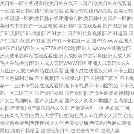
美日韩一区在线观看|欧美日韩在线不卡国产|欧美日韩在线观看
一区|欧美日韩在线码免费视频|欧美日韩在线精品视频|欧美日韩
在线视频一区|欧美日韩在线亚洲综合|欧美日韩中文国产一区|欧
美日韩中文国产一区发布|欧美日韩中文在线观看
国产91黑丝|国
产91黑|国产91动漫|国产91大全|国产91传媒视频|国产91超清|国
产91操九色|国产91操|国产91不卡在线一区|国产91www
亚洲人
sA国产精品|亚洲人成777A片张津瑜|亚洲人成www在线播放|亚
洲人成电影网站在线观看|亚洲人成欧美中文字幕|亚洲人成人网
毛片在线播放|亚洲人成人无码WWW石榴|亚洲人成无码久久A
片|亚洲人成无码网站在线观看|亚洲人成在线播放无码
不卡三区|
不卡色福利导航|不卡视频|不卡视频九区|不卡视频三四区|不卡视
频一二三|不卡视频在线观看视频|不卡视屏|不卡四区视频|不卡无
码一区二区三区
国产女同视频|国产女同|国产女生叫床的视频|国
产女生高潮时刻|国产女生高潮|国产女人久久日本|国产女高学生
妹|国产孽乱|国产嫩草精品久久|国产嫩草福利一区
色妞妞干网|
色妞久久天堂|色男人天堂手机在线|色男人av免费女人天堂|色免
费视频免费色|色迷迷网址大全|色美女导航|色美AV|色麻豆蜜桃
网|色噜噜日韩精品
超碰欧美日韩|超碰碰青青草|超碰人妻