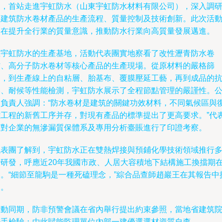
動，首站走進宇虹防水（山東宇虹防水材料有限公司），深入調
其建筑防水卷材產品的生產流程、質量控制及技術創新。此次活
旨在提升全行業的質量意識，推動防水行業向高質量發展邁進。
在宇虹防水的生產基地，活動代表團實地察看了改性瀝青防水卷
材、高分子防水卷材等核心產品的生產現場。從原材料的嚴格篩
選，到生產線上的自粘層、胎基布、覆膜壓延工藝，再到成品的
滲、耐候等性能檢測，宇虹防水展示了全程節點管理的嚴謹性。
司負責人強調：“防水卷材是建筑的關鍵功效材料，不同氣候區與
雜工程的新舊工序并存，對現有產品的標準提出了更高要求。”代
還對企業的無滲漏質保體系及專用分析臺賬進行了印證考察。
代表團了解到，宇虹防水正在雙熱焊接與預鋪化學技術領域推行
階研發，呼應近20年我國市政、人居大容積地下結構施工換擋期
落。“細節至龍駒是一種死磕理念，”綜合品查師趙巖王在其報告中
到。
活動同期，防非預警會議在省內舉行提出約束參照，當地省建筑
聯手檢驗；由此賦能監理單位內部一建優選選材資質自查。