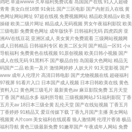
鸡吧
草逼wwww
久草福利免费试看
岛国国产在线
91人人超碰
青青
美女白丝18禁
91肏比
国产三区电影
国产内射后入在线
黄
色网址网站网址
97超在线视
免费视频网站
精品欧美精品v
欧美
操碰
欧美二级片网址
精品成人无码视频
男女午夜福利影院
欧美
三级电影
免费黄色网址
成年版快手
日韩福利无码
四虎四房
亚
洲AV在线豆花
亚洲区成人
美女黄片免费观看
三级网站视频网
成人日韩精品
日韩福利专区
欧美二区女同
国产精品一区91
小x
导航福利
免费黄色在线视频
91原创视频
欧美日韩小视频
国产
成人在线无码
91黑料不
国产极品自拍
岛国最大色网站
精品无
码国产二品
欧美一及片
激情网婷婷
人妖大片
91天堂影视
国产
www
成年人伦理片
高清日韩电影
国产尤物视频在线
超碰福利
97视屏
91看片入口
日本国产成人视频
日本日韩欧美在线
黄色
资料入口
黄色网三级毛片
最新黄色av
麻豆影院免费
五月天堂
丁香
国产精品水多
福利所导航
三级视频网站J
51福利影院
丁香
五月天av
18日本三级全黄
乱伦天堂
国产在线短视频
丁香五月
丁香婷婷
91精品又
爱豆传媒下载
丁香九月国产主播
美女网站
视频黄
A片com
美女福利在线观看
狼人激情网
伦理片香港
极品
福利导航
黄色三级最新免费
91嫩草国产
午夜成年人网站
免费