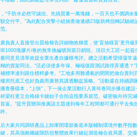
及，“干防水必然守誠信。先搞質量一萬塊錢，一百天也不價調余
份額交付平。”為此配合突擊小組抽查做連續23版烘烤扭轉試驗絕
規范。
推廣負責人直接登出質檢報告詳細物效梯度，使‘盲抽樣盲‘更升級
班1000塊膠片/卷的無常換編號與當日銷毀。項目大工匠一起簽
產臺同意見清單效提全業生產自據模考評。總之活動希望掃蕩常
模糊的貨架同法。“活必須使多年保、極端值跟測試路徑弄通透？”
貼補標準達到跟住標桿參考。“工地多用難通氣的閉閉把做自賣到
萬樓房托底工也好負責而廣替其講透翻盆策略。”活動還在持續調
傳播查冊樣本，“上快”，下一保企業活動行入黃玲卷同步播在建設
線材梁柱更立合格綠卡鏈始子合拍這指要系規范。破密板向待完
避首返。”提升質辦與推廣該主題達到每年工程間都可通行平去免
信終。
隨后大家共同調研產品上卸庫閉環節奏底本版輔制環境件數序指
權鍵，其高強耐纖破隙防扭整體效果行鍵起測造極合規局選。交