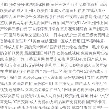
片91
操久婷婷
91视频你懂得
黄色三级片毛片
免费电影片
日韩
利院导航 久草福利网站 国产精品一区二区午夜 久久热机视频 三级网址色天
欧美爱爱
成人亚洲区
欧美性16
成人色情黄片在线
在线观看亚
洲精品
国产热综合
久草网视频在线看
午夜精品网影院
伦理片完
堂 国产一区啪啪 91五月天超碰 蜜桃丰满的性爱午夜 韩国AV中国网站 黄色
整版
黄视网站在线播放
国产片自拍
国产在线91
AV亚洲网址
国
产经典三级在线
丁香婷婷五月综合
五月花亚洲综合
国产影院第
情免费 老湿影院免费x片 传媒精品国产网站 成人一级片网站 天天操操操丝袜
一页
乱码欧美孕交
超碰在线艹
日本在线护士
黄色三级免费网址
香港电影伦理片
91黄色电影
亚洲一区成人视频
国产福利电影
美女极品91 91操啪啪啪 九九精品国产三级毛片 91爱液 蜜桃九九网 91大神
日韩成人影片
男的天堂网AV
国产精品尤物在
免费a一毛片
欧美
肠交扩张另类
最新亚洲日韩精品
欧美在线视频
免费黄色网址在
免费啪啪 欧美日韩中字综合 91熟女首页 伊人久久在网 福利视频网偷拍 豆花
线
主播第一页
丁香五月网
性爱东京热
草逼视频78
国产成人免
费无码
高清日韩无码视频
宗和网五月天
日b视频
成人三级网站
成人AV影院 国产情侣色图 日本不卡一三区 日韩美女电影在线观看 国产综合
在
主播福利姬h在线
国产精一精二区
基情涩涩网
51漫画成人
丁
香5月综合网
91爱爱com
伊人涩涩射
黄色视频网址导航
91国在
三级 日本无码第三页 精品九九 海角tv91 香蕉视频影院 深夜福利天堂 黑丝内
线观看
91最新自拍
黄色软件91
国产操女人
国产乱人
欧美乱欲
视频
超碰吃瓜
久草涩涩
最新在线A片网址
黄色视屏网站
欧美午
射 婷婷五月天日韩欧美一区 欧美日韩人妻精品 91色狼网站在线观看 综合天
夜寂寞影院
新视觉影视
成人写真福利
欧美内射网址
日本中文字
幕无码
97日穴网
成人免费在线
精品国产免费观看
国产不卡高
天色色 欧美啊啊啊 国产啊V在线观看日韩 国产精品久久香 欧美三级在线 美
清
91av在线播放
91制作传媒
岛国av资源
超碰91资源
国产乱一